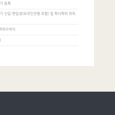
학기 등록
학기 신입·편입생(외국인전형 포함) 및 학사학위 취득
 학위수여식
식