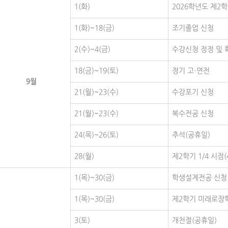
1(화)
2026학년도 제2
1(화)~18(금)
조기졸업 신청
2(수)~4(금)
수강신청 정정 및 
18(금)~19(토)
정기 고·연전
9월
21(월)~23(수)
수강포기 신청
21(월)~23(수)
복수전공 신청
24(목)~26(토)
추석(공휴일)
28(월)
제2학기 1/4 시점(
1(목)~30(금)
학생설계전공 신청
1(목)~30(금)
제2학기 미래로장학
3(토)
개천절(공휴일)