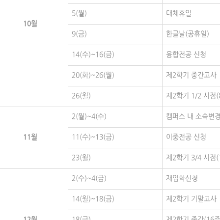
5(월)
대체휴일
10월
9(금)
한글날(공휴일)
14(수)~16(금)
융합전공 신청
20(화)~26(월)
제2학기 중간고사
26(월)
제2학기 1/2 시점(
2(월)~4(수)
캠퍼스 내 소속변경
11월
11(수)~13(금)
이중전공 신청
23(월)
제2학기 3/4 시점(
2(수)~4(금)
재입학신청
14(월)~18(금)
제2학기 기말고사
12월
18(금)
제2학기 종강(16주