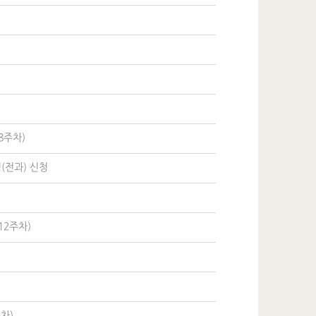
8주차)
(전과) 신청
12주차)
차)