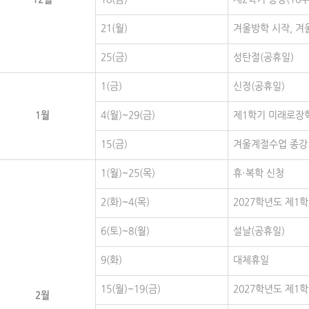
21(월)
겨울방학 시작, 겨
25(금)
성탄절(공휴일)
1(금)
신정(공휴일)
1월
4(월)~29(금)
제1학기 미래로장학
15(금)
겨울계절수업 종강
1(월)~25(목)
휴·복학 신청
2(화)~4(목)
2027학년도 제1
6(토)~8(월)
설날(공휴일)
9(화)
대체휴일
15(월)~19(금)
2027학년도 제1
2월